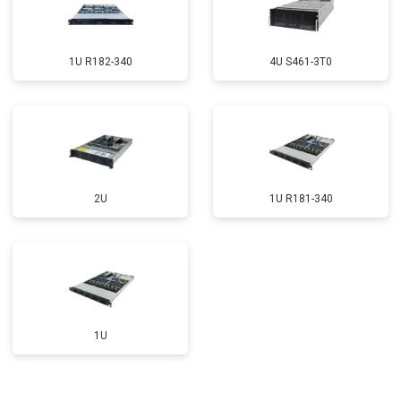
1U R182-340
4U S461-3T0
2U
1U R181-340
1U